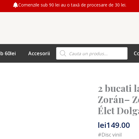
Comenzile sub 90 lei au o taxă de procesare de 30 lei.
Products
b 60lei
Accesorii
C
search
2 bucati 
Zorán– Zo
Élet Dolg
lei
149.00
#Disc vinil