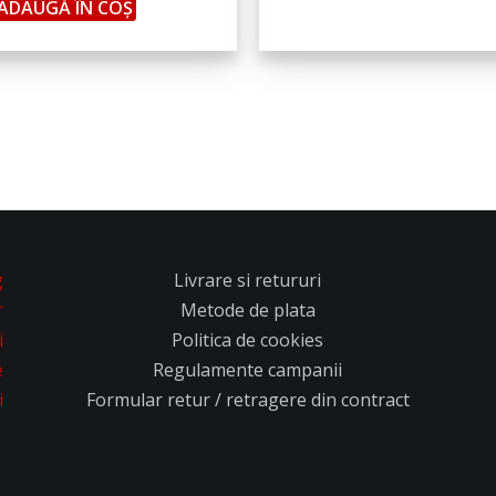
ADAUGĂ ÎN COȘ
g
Livrare si retururi
r
Metode de plata
i
Politica de cookies
e
Regulamente campanii
i
Formular retur / retragere din contract