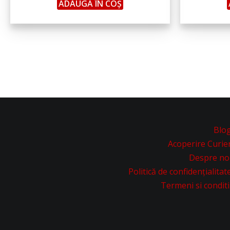
ADAUGĂ ÎN COȘ
Blo
Acoperire Curie
Despre no
Politică de confidențialitat
Termeni si conditi