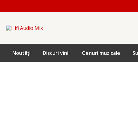
Skip
to
content
Noutăți
Discuri vinil
Genuri muzicale
Su