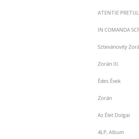
ATENTIE PRETUL 
IN COMANDA SCR
Sztevánovity Zorá
Zorán III.
Édes Évek
Zorán
Az Élet Dolgai
4LP, Album