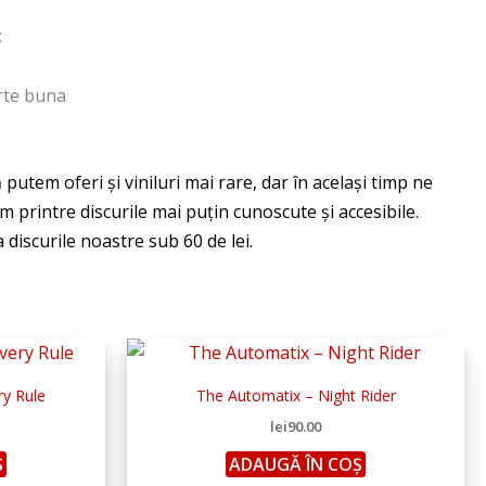
:
rte buna
ry Rule
The Automatix – Night Rider
lei
90.00
Ș
ADAUGĂ ÎN COȘ