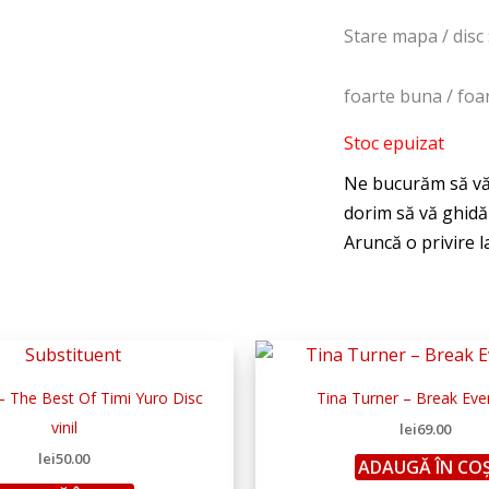
Stare mapa / disc 
foarte buna / foa
Stoc epuizat
– The Best Of Timi Yuro Disc
Tina Turner – Break Eve
vinil
lei
69.00
lei
50.00
ADAUGĂ ÎN CO