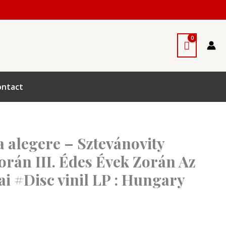
ontact
la alegere – Sztevánovity
rán III. Édes Évek Zorán Az
ai #Disc vinil LP : Hungary