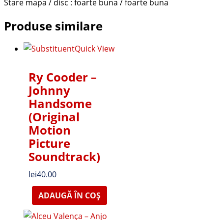
Stare mapa / disc : foarte buna / foarte buna
Produse similare
Quick View
Ry Cooder –
Johnny
Handsome
(Original
Motion
Picture
Soundtrack)
lei
40.00
ADAUGĂ ÎN COȘ