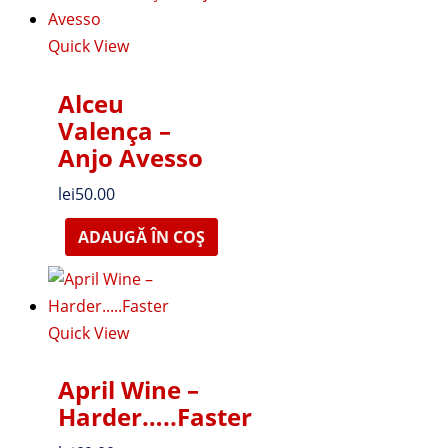
Quick View
Alceu
Valença ‎–
Anjo Avesso
lei
50.00
ADAUGĂ ÎN COȘ
Quick View
April Wine –
Harder…..Faster