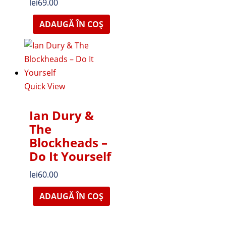
lei
69.00
ADAUGĂ ÎN COȘ
Quick View
Ian Dury &
The
Blockheads –
Do It Yourself
lei
60.00
ADAUGĂ ÎN COȘ