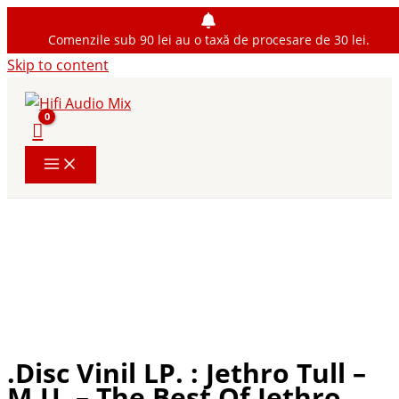
Comenzile sub 90 lei au o taxă de procesare de 30 lei.
Skip to content
.Disc Vinil LP. : Jethro Tull –
M.U. – The Best Of Jethro