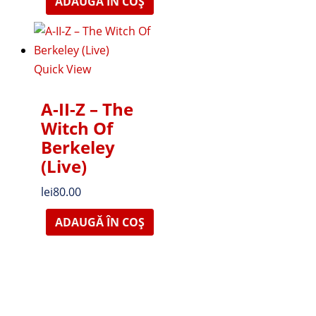
ADAUGĂ ÎN COȘ
Quick View
A-II-Z – The
Witch Of
Berkeley
(Live)
lei
80.00
ADAUGĂ ÎN COȘ