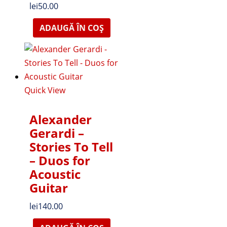
lei
50.00
ADAUGĂ ÎN COȘ
Quick View
Alexander
Gerardi –
Stories To Tell
– Duos for
Acoustic
Guitar
lei
140.00