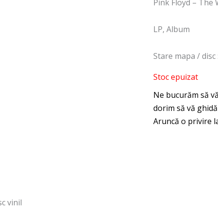
Pink Floyd – The W
LP, Album
Stare mapa / disc
Stoc epuizat
c vinil