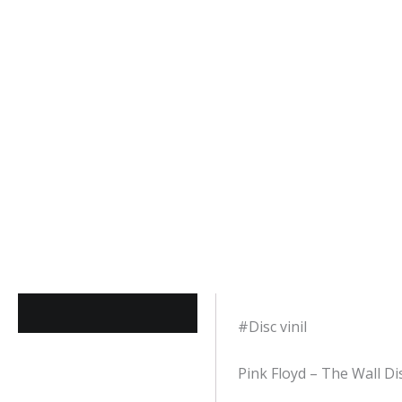
Descriere
#Disc vinil
Pink Floyd – The Wall Dis