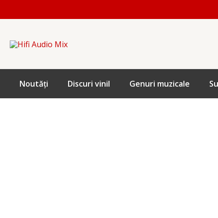
Skip
to
content
Noutăți
Discuri vinil
Genuri muzicale
Su