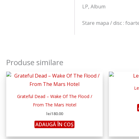
LP, Album
Stare mapa / disc : foar
Produse similare
Le
Grateful Dead – Wake Of The Flood /
From The Mars Hotel
lei
180.00
ADAUGĂ ÎN COȘ