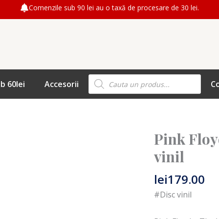
Comenzile sub 90 lei au o taxă de procesare de 30 lei.
Products
b 60lei
Accesorii
C
search
Pink Floy
vinil
lei
179.00
#Disc vinil