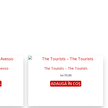
Avesso
The Tourists – The Tourists
lei
70.00
Ș
ADAUGĂ ÎN COȘ