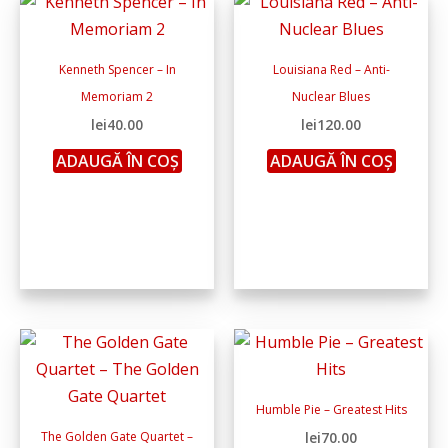
Kenneth Spencer – In
Louisiana Red – Anti-
Memoriam 2
Nuclear Blues
lei
40.00
lei
120.00
ADAUGĂ ÎN COȘ
ADAUGĂ ÎN COȘ
Humble Pie – Greatest Hits
The Golden Gate Quartet –
lei
70.00