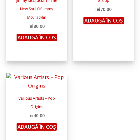
Jimmy McCracklin – The
Group
New Soul Of Jimmy
lei
70.00
McCracklin
ADAUGĂ ÎN COȘ
lei
80.00
ADAUGĂ ÎN COȘ
Various Artists – Pop
Origins
lei
40.00
ADAUGĂ ÎN COȘ