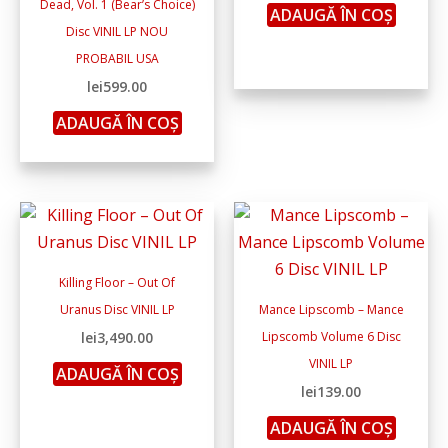
Dead, Vol. 1 (Bear’s Choice)
ADAUGĂ ÎN COȘ
Disc VINIL LP NOU
PROBABIL USA
lei
599.00
ADAUGĂ ÎN COȘ
Killing Floor – Out Of
Uranus Disc VINIL LP
Mance Lipscomb – Mance
lei
3,490.00
Lipscomb Volume 6 Disc
VINIL LP
ADAUGĂ ÎN COȘ
lei
139.00
ADAUGĂ ÎN COȘ