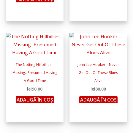
The Notting Hillbillies –
John Lee Hooker – Never
Missing…Presumed Having
Get Out Of These Blues
A Good Time
Alive
lei
90.00
lei
80.00
ADAUGĂ ÎN COȘ
ADAUGĂ ÎN COȘ