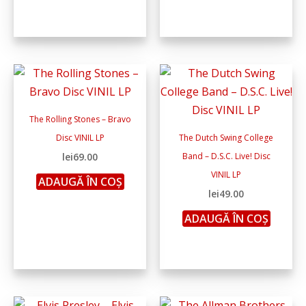
The Rolling Stones – Bravo
Disc VINIL LP
The Dutch Swing College
lei
69.00
Band – D.S.C. Live! Disc
VINIL LP
ADAUGĂ ÎN COȘ
lei
49.00
ADAUGĂ ÎN COȘ