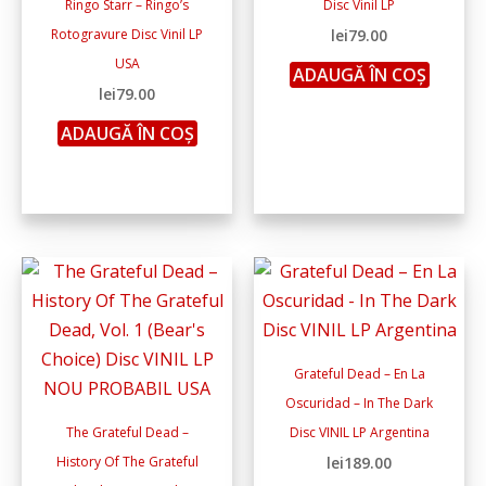
Ringo Starr – Ringo’s
Disc Vinil LP
Rotogravure Disc Vinil LP
lei
79.00
USA
ADAUGĂ ÎN COȘ
lei
79.00
ADAUGĂ ÎN COȘ
Grateful Dead – En La
Oscuridad – In The Dark
The Grateful Dead –
Disc VINIL LP Argentina
History Of The Grateful
lei
189.00