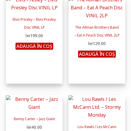
Elvis Presley – Elvis Presley
Disc VINIL LP
The Allman Brothers Band
lei
199.00
– Eat A Peach Disc VINIL 2LP
lei
129.00
ADAUGĂ ÎN COȘ
ADAUGĂ ÎN COȘ
Benny Carter – Jazz Giant
lei
40.00
Lou Rawls / Les McCann