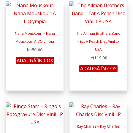
Nana Mouskouri – Nana
The Allman Brothers Band
Mouskouri A L’Olympia
– Eat A Peach Disc Vinil LP
lei
50.00
USA
lei
119.00
ADAUGĂ ÎN COȘ
ADAUGĂ ÎN COȘ
Ray Charles – Ray Charles