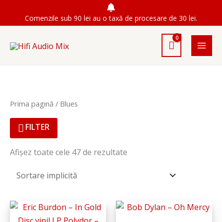
Skip
Comenzile sub 90 lei au o taxă de procesare de 30 lei.
to
content
Prima pagină
/ Blues
FILTER
Afișez toate cele 47 de rezultate