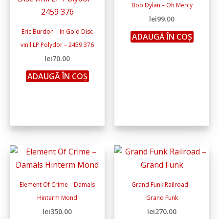
Bob Dylan – Oh Mercy
lei
99.00
Eric Burdon – In Gold Disc
ADAUGĂ ÎN COȘ
vinil LP Polydor ‎– 2459 376
lei
70.00
ADAUGĂ ÎN COȘ
Element Of Crime – Damals
Grand Funk Railroad ‎–
Hinterm Mond
Grand Funk
lei
350.00
lei
270.00