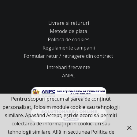
Livrare si retururi
Metode de plata
Politica de cookies
Regulamente campanii
Formular retur / retragere din contract
Intrebari frecvente
ANPC
Pentru scopuri precum afișarea de conținut
personalizat, folosim module cookie sau tehnologii
similare. Apăsând Accept, ești de acord să permiți
colectarea de informații prin cookie-uri sau
tehnologii similare. Află in sectiunea Politica de