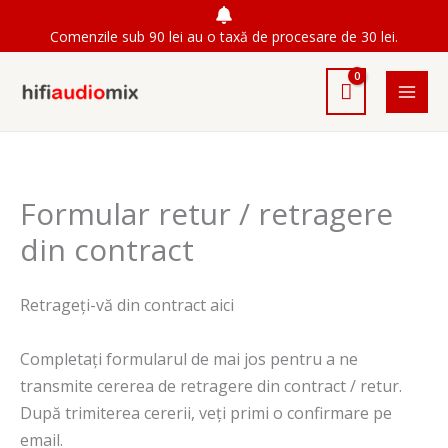
Skip
Comenzile sub 90 lei au o taxă de procesare de 30 lei.
to
content
Formular retur / retragere
din contract
Retrageți-vă din contract aici
Completați formularul de mai jos pentru a ne
transmite cererea de retragere din contract / retur.
După trimiterea cererii, veți primi o confirmare pe
email.