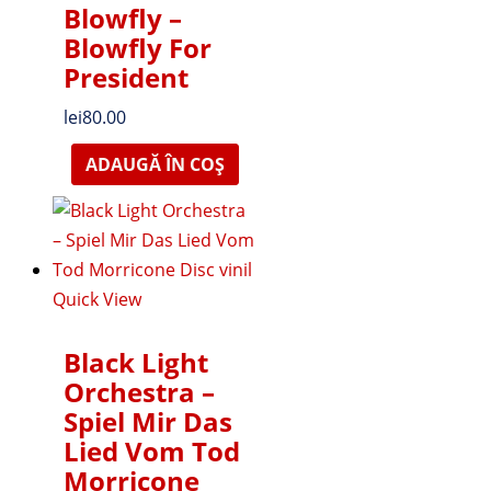
Blowfly –
Blowfly For
President
lei
80.00
ADAUGĂ ÎN COȘ
Quick View
Black Light
Orchestra ‎–
Spiel Mir Das
Lied Vom Tod
Morricone