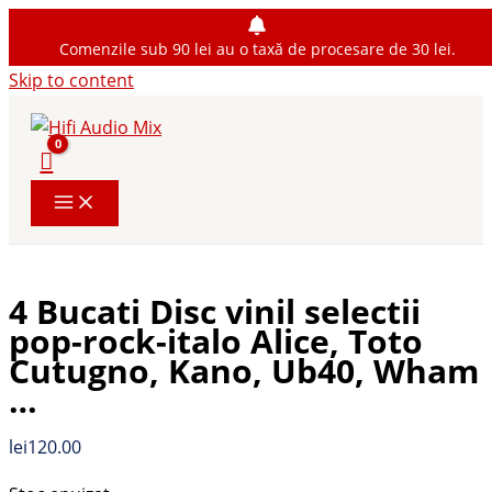
Comenzile sub 90 lei au o taxă de procesare de 30 lei.
Skip to content
4 Bucati Disc vinil selectii
pop-rock-italo Alice, Toto
Cutugno, Kano, Ub40, Wham
…
lei
120.00