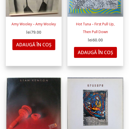
Amy Wooley – Amy Wooley
Hot Tuna – First Pull Up,
lei
79.00
Then Pull Down
lei
60.00
ADAUGĂ ÎN COȘ
ADAUGĂ ÎN COȘ