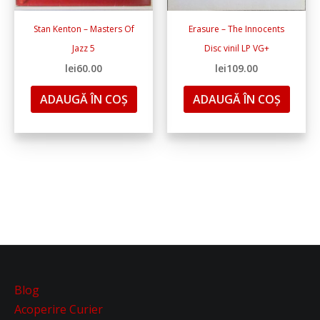
Stan Kenton – Masters Of
Erasure – The Innocents
Jazz 5
Disc vinil LP VG+
lei
60.00
lei
109.00
ADAUGĂ ÎN COȘ
ADAUGĂ ÎN COȘ
Blog
Acoperire Curier