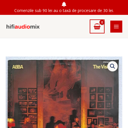
Skip
Comenzile sub 90 lei au o taxă de procesare de 30 lei.
to
content
Cantitate
ABBA
–
The
Visitors
Disc
VINIL
LP
VG