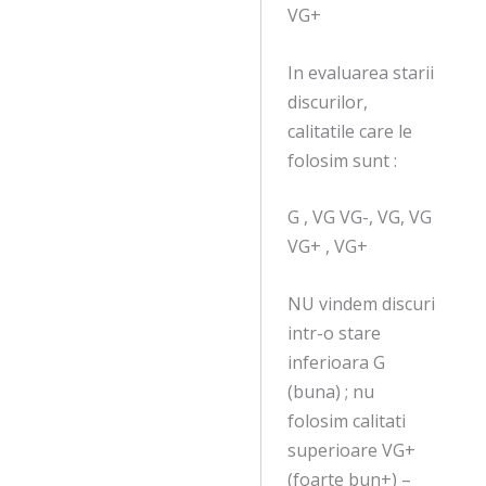
VG+
In evaluarea starii
discurilor,
calitatile care le
folosim sunt :
G , VG VG-, VG, VG
VG+ , VG+
NU vindem discuri
intr-o stare
inferioara G
(buna) ; nu
folosim calitati
superioare VG+
(foarte bun+) –