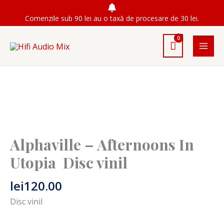
Skip
Comenzile sub 90 lei au o taxă de procesare de 30 lei.
to
content
Alphaville ‎– Afternoons In
Utopia Disc vinil
lei
120.00
Disc vinil