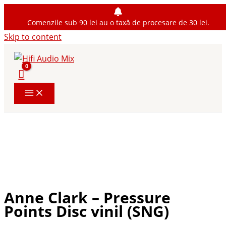
Comenzile sub 90 lei au o taxă de procesare de 30 lei.
Skip to content
Anne Clark – Pressure
Points Disc vinil (SNG)