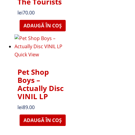
The Tourists
lei
70.00
ADAUGĂ ÎN COȘ
Quick View
Pet Shop
Boys ‎–
Actually Disc
VINIL LP
lei
89.00
ADAUGĂ ÎN COȘ