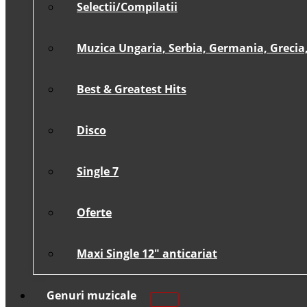
Selectii/Compilatii
Muzica Ungaria, Serbia, Germania, Grecia, 
Best & Greatest Hits
Disco
Single 7
Oferte
Maxi Single 12″ anticariat
Genuri muzicale