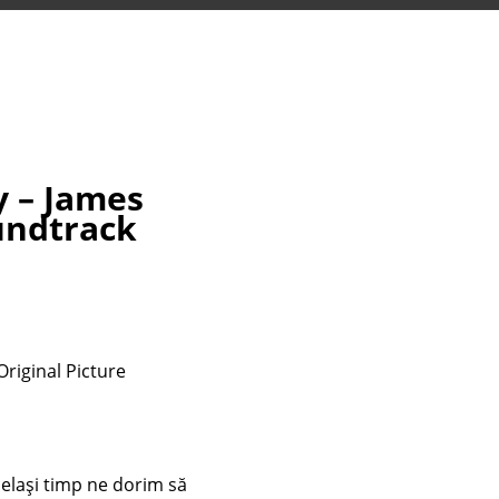
y – James
undtrack
Original Picture