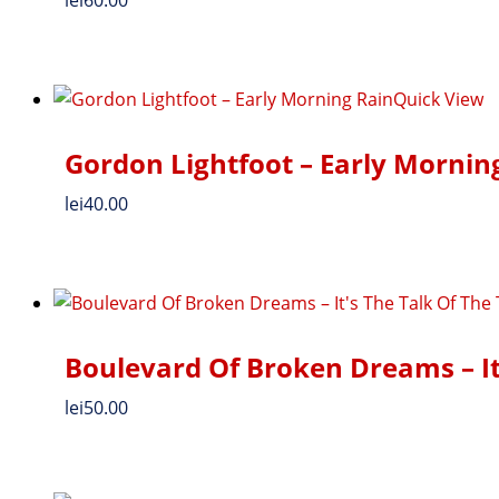
Quick View
Gordon Lightfoot – Early Mornin
lei
40.00
Boulevard Of Broken Dreams – It
lei
50.00