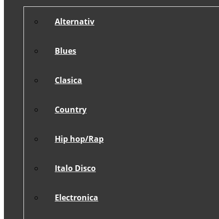
Alternativ
Blues
Clasica
Country
Hip hop/Rap
Italo Disco
Electronica