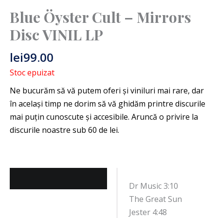
Blue Öyster Cult – Mirrors
Disc VINIL LP
lei
99.00
Stoc epuizat
Descriere
Dr Music 3:10
The Great Sun
Jester 4:48