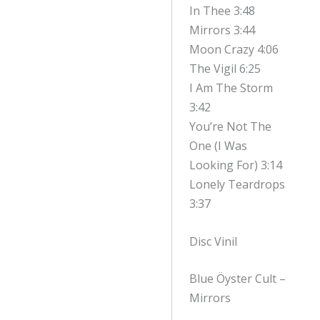
In Thee 3:48
Mirrors 3:44
Moon Crazy 4:06
The Vigil 6:25
I Am The Storm
3:42
You’re Not The
One (I Was
Looking For) 3:14
Lonely Teardrops
3:37
Disc Vinil
Blue Öyster Cult –
Mirrors