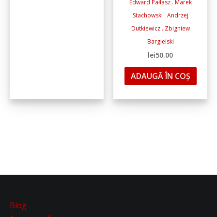
Edward Pałłasz . Marek
Stachowski . Andrzej
Dutkiewicz . Zbigniew
Bargielski
lei
50.00
ADAUGĂ ÎN COȘ
Blog