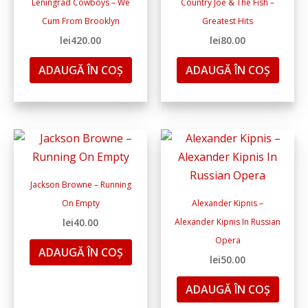
Leningrad Cowboys – We
Country Joe & The Fish –
Cum From Brooklyn
Greatest Hits
lei
420.00
lei
80.00
ADAUGĂ ÎN COȘ
ADAUGĂ ÎN COȘ
Jackson Browne – Running
On Empty
Alexander Kipnis ‎–
lei
40.00
Alexander Kipnis In Russian
Opera
ADAUGĂ ÎN COȘ
lei
50.00
ADAUGĂ ÎN COȘ