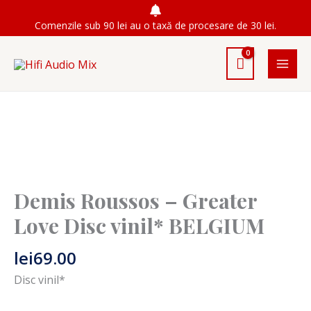
Skip
Comenzile sub 90 lei au o taxă de procesare de 30 lei.
to
content
Demis Roussos – Greater
Love Disc vinil* BELGIUM
lei
69.00
Disc vinil*