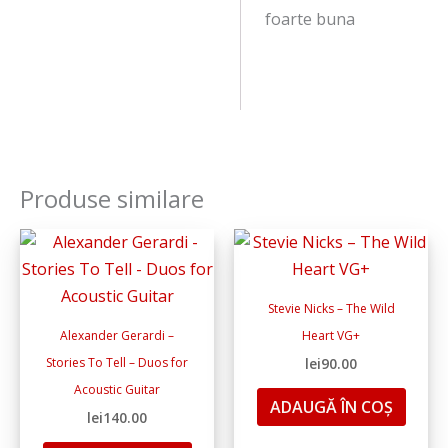
foarte buna
Produse similare
Stevie Nicks – The Wild
Alexander Gerardi –
Heart VG+
Stories To Tell – Duos for
lei
90.00
Acoustic Guitar
ADAUGĂ ÎN COȘ
lei
140.00