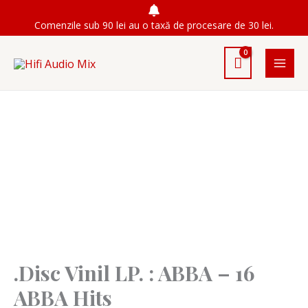
Skip
Comenzile sub 90 lei au o taxă de procesare de 30 lei.
to
content
.Disc Vinil LP. : ABBA – 16
ABBA Hits