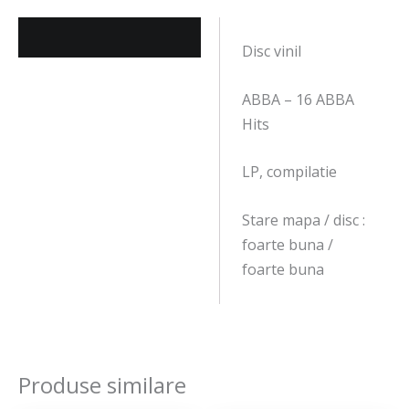
Descriere
Disc vinil
ABBA – 16 ABBA
Hits
LP, compilatie
Stare mapa / disc :
foarte buna /
foarte buna
Produse similare