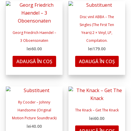
Disc vinil ABBA – The
Singles (The First Ten
Georg Friedrich Haendel –
Years) 2 × Vinyl, LP,
3 Oboensonaten
Compilation.
lei
60.00
lei
179.00
ADAUGĂ ÎN COȘ
ADAUGĂ ÎN COȘ
Ry Cooder – Johnny
Handsome (Original
The Knack – Get The Knack
Motion Picture Soundtrack)
lei
60.00
lei
40.00
ADAUGĂ ÎN COȘ