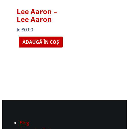
Lee Aaron –
Lee Aaron
lei
80.00
ADAUGĂ ÎN COȘ
Blog