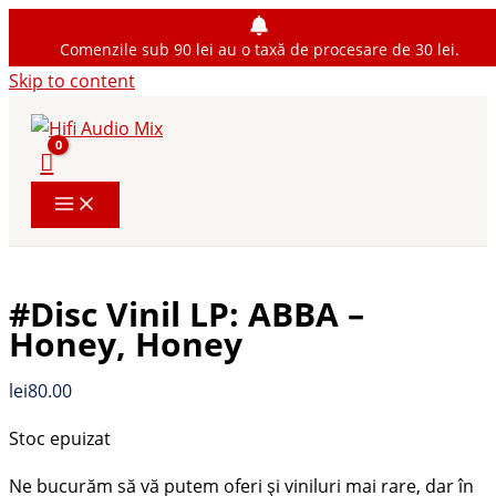
Comenzile sub 90 lei au o taxă de procesare de 30 lei.
Skip to content
#Disc Vinil LP: ABBA –
Honey, Honey
lei
80.00
Stoc epuizat