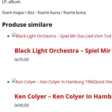
LP, album
Stare mapa / disc : foarte buna / foarte buna
Produse similare
Black Light Orchestra ‎– Spiel Mi
lei
70.00
Quick Vi
Ken Colyer ‎– Ken Colyer In Ham
lei
90.00