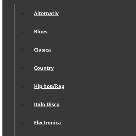
Alternativ
Blues
Clasica
Country
Hip hop/Rap
Italo Disco
Electronica