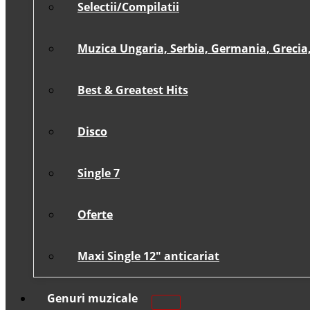
Selectii/Compilatii
Muzica Ungaria, Serbia, Germania, Grecia, 
Best & Greatest Hits
Disco
Single 7
Oferte
Maxi Single 12″ anticariat
Genuri muzicale