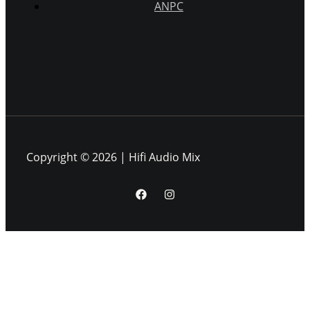
ANPC
Copyright © 2026 | Hifi Audio Mix
Pentru scopuri precum afișarea de conținut personalizat,
folosim module cookie sau tehnologii similare. Apăsând