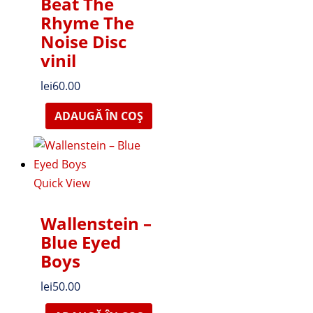
Beat The
Rhyme The
Noise Disc
vinil
lei
60.00
ADAUGĂ ÎN COȘ
Quick View
Wallenstein –
Blue Eyed
Boys
lei
50.00