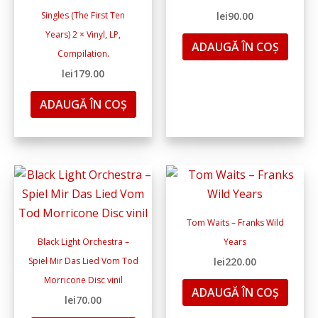
Singles (The First Ten
lei
90.00
Years) 2 × Vinyl, LP,
ADAUGĂ ÎN COȘ
Compilation.
lei
179.00
ADAUGĂ ÎN COȘ
Tom Waits ‎– Franks Wild
Black Light Orchestra ‎–
Years
Spiel Mir Das Lied Vom Tod
lei
220.00
Morricone Disc vinil
ADAUGĂ ÎN COȘ
lei
70.00