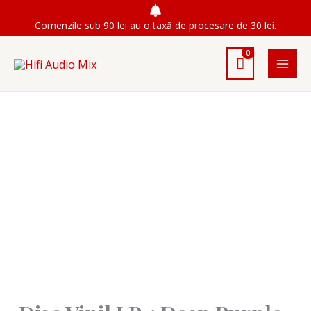
Skip
Comenzile sub 90 lei au o taxă de procesare de 30 lei.
to
content