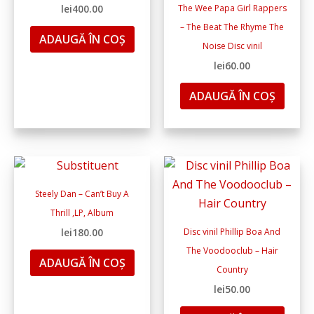
lei
400.00
The Wee Papa Girl Rappers
– The Beat The Rhyme The
ADAUGĂ ÎN COȘ
Noise Disc vinil
lei
60.00
ADAUGĂ ÎN COȘ
Steely Dan – Can’t Buy A
Thrill ,LP, Album
lei
180.00
Disc vinil Phillip Boa And
The Voodooclub – Hair
ADAUGĂ ÎN COȘ
Country
lei
50.00