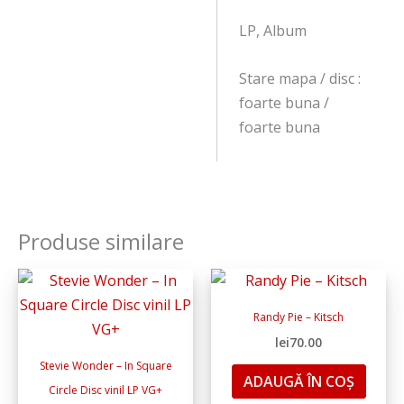
LP, Album
Stare mapa / disc :
foarte buna /
foarte buna
Produse similare
Randy Pie – Kitsch
lei
70.00
Stevie Wonder – In Square
ADAUGĂ ÎN COȘ
Circle Disc vinil LP VG+