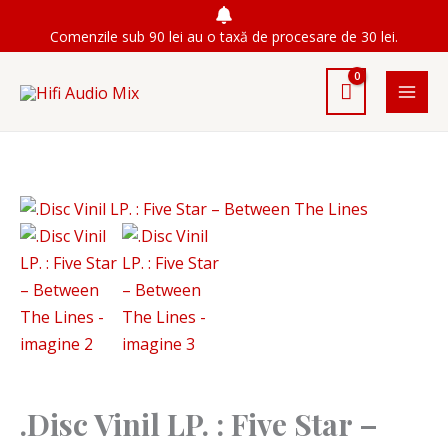
Skip
Comenzile sub 90 lei au o taxă de procesare de 30 lei.
to
content
.Disc Vinil LP. : Five Star –