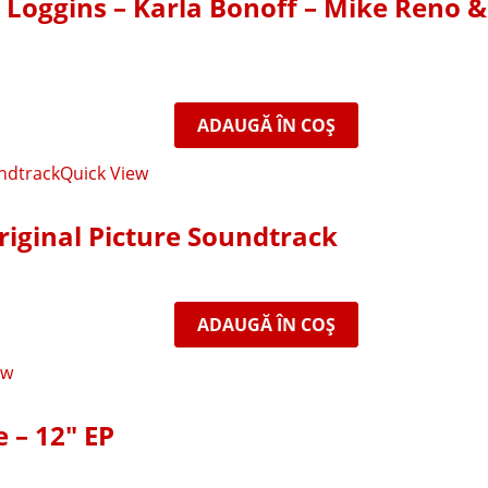
 Loggins – Karla Bonoff – Mike Reno &
ADAUGĂ ÎN COȘ
Quick View
riginal Picture Soundtrack
ADAUGĂ ÎN COȘ
ew
 – 12″ EP