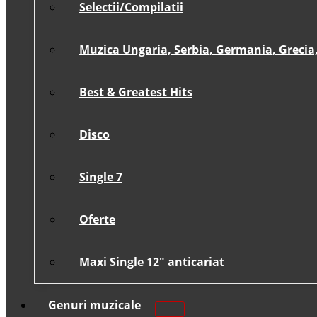
Selectii/Compilatii
Muzica Ungaria, Serbia, Germania, Grecia, 
Best & Greatest Hits
Disco
Single 7
Oferte
Maxi Single 12″ anticariat
Genuri muzicale