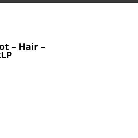
ot – Hair –
2LP