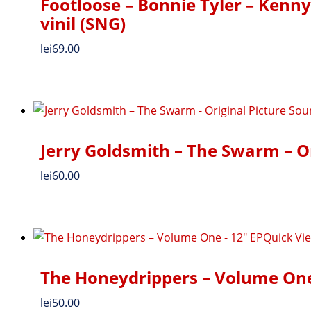
Footloose – Bonnie Tyler – Kenny
vinil (SNG)
lei
69.00
Jerry Goldsmith – The Swarm – O
lei
60.00
Quick Vi
The Honeydrippers – Volume One
lei
50.00