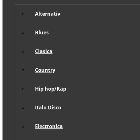
Alternativ
Blues
Clasica
Country
Hip hop/Rap
Italo Disco
Electronica