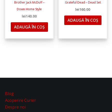
Brother Jack McDuff –
Grateful Dead – Dead Set
Down Home Style
lei
160.00
lei
140.00
ADAUGĂ ÎN COȘ
ADAUGĂ ÎN COȘ
Blog
Acoperire Curier
Despre noi