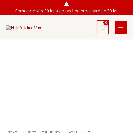
Skip
Comenzile sub 90 lei au o taxă de procesare de 30 lei.
to
content