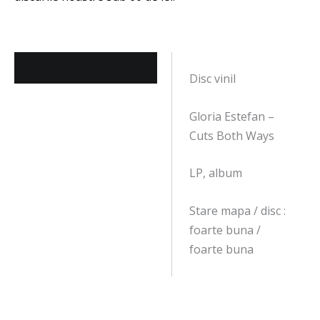
Descriere
Disc vinil
Gloria Estefan –
Cuts Both Ways
LP, album
Stare mapa / disc :
foarte buna /
foarte buna