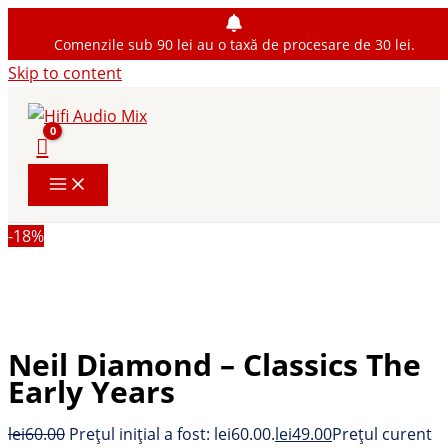
Comenzile sub 90 lei au o taxă de procesare de 30 lei.
Skip to content
-18%
Neil Diamond – Classics The
Early Years
lei
60.00
Prețul inițial a fost: lei60.00.
lei
49.00
Prețul curent