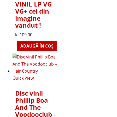
VINIL LP VG
VG+ cel din
imagine
vandut !
lei
109.00
ADAUGĂ ÎN COȘ
Quick View
Disc vinil
Phillip Boa
And The
Voodooclub –