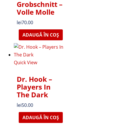
Grobschnitt –
Volle Molle
lei
70.00
ADAUGĂ ÎN COȘ
Quick View
Dr. Hook –
Players In
The Dark
lei
50.00
ADAUGĂ ÎN COȘ