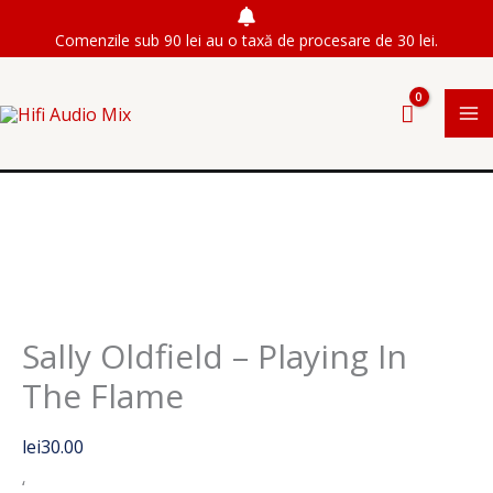
Skip
Comenzile sub 90 lei au o taxă de procesare de 30 lei.
to
content
Sally Oldfield – Playing In
The Flame
lei
30.00
‘