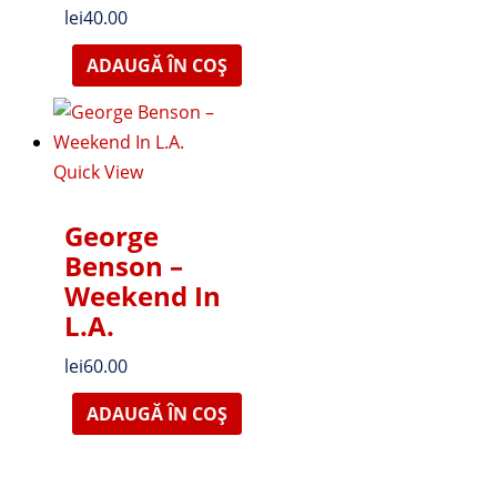
lei
40.00
ADAUGĂ ÎN COȘ
Quick View
George
Benson –
Weekend In
L.A.
lei
60.00
ADAUGĂ ÎN COȘ