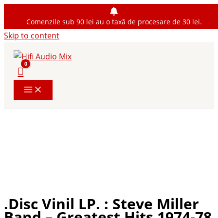
Comenzile sub 90 lei au o taxă de procesare de 30 lei.
Skip to content
.Disc Vinil LP. : Steve Miller
Band – Greatest Hits 1974-78