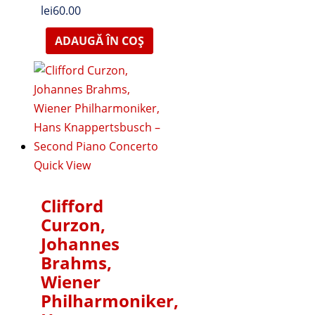
lei
60.00
ADAUGĂ ÎN COȘ
Quick View
Clifford
Curzon,
Johannes
Brahms,
Wiener
Philharmoniker,