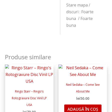
Stare mapa /
discuri : Foarte
buna / Foarte
buna
Produse similare
Neil Sedaka – Come See
Ringo Starr – Ringo’s
About Me
Rotogravure Disc Vinil LP
lei
50.00
USA
ADAUGĂ ÎN COȘ
lei
79.00