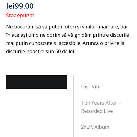
lei
99.00
Stoc epuizat
Descriere
Disc Vinil
Ten Years After –
Recorded Live
2xLP, Album