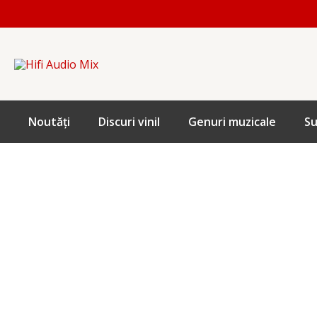
Skip
to
content
Noutăți
Discuri vinil
Genuri muzicale
Su