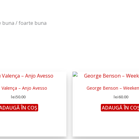
te buna / foarte buna
 Valença ‎– Anjo Avesso
George Benson – Weekend
lei
50.00
lei
60.00
ADAUGĂ ÎN COȘ
ADAUGĂ ÎN CO