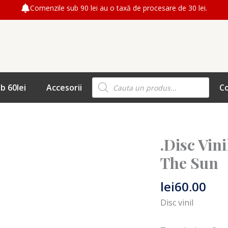
Comenzile sub 90 lei au o taxă de procesare de 30 lei.
Products
b 60lei
Accesorii
C
search
.Disc Vini
The Sun
lei
60.00
Disc vinil