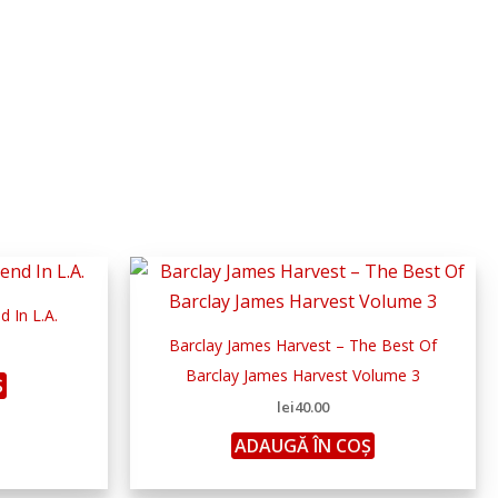
 In L.A.
Barclay James Harvest – The Best Of
Barclay James Harvest Volume 3
Ș
lei
40.00
ADAUGĂ ÎN COȘ