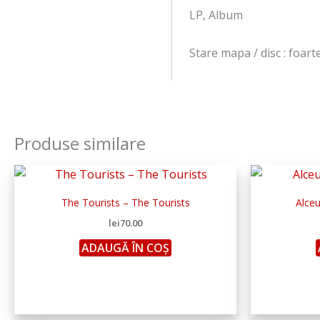
LP, Album
Stare mapa / disc : foar
Produse similare
The Tourists – The Tourists
Alceu
lei
70.00
ADAUGĂ ÎN COȘ