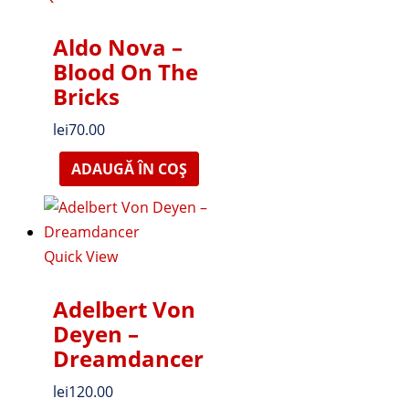
Aldo Nova ‎–
Blood On The
Bricks
lei
70.00
ADAUGĂ ÎN COȘ
Quick View
Adelbert Von
Deyen –
Dreamdancer
lei
120.00