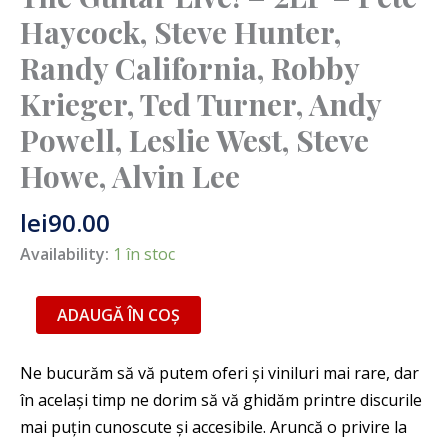
Steve
Haycock, Steve Hunter,
Howe,
Randy California, Robby
Alvin
Lee
Krieger, Ted Turner, Andy
Powell, Leslie West, Steve
Howe, Alvin Lee
lei
90.00
Availability:
1 în stoc
ADAUGĂ ÎN COȘ