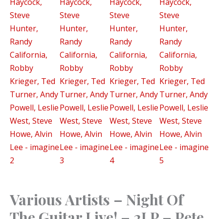
-
2LP
-
Pete
Haycock,
Steve
Hunter,
Randy
California,
Robby
Krieger,
Ted
Turner,
Andy
Powell,
Various Artists – Night Of
Leslie
West,
The Guitar Live! – 2LP – Pete