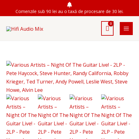
Skip
Comenzile sub 90 lei au o taxă de procesare de 30 lei.
to
content
Cantitate
Various
Artists
–
Night
Of
The
Guitar
Live!