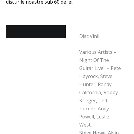
Descriere
Disc Vinil
Various Artists –
Night Of The
Guitar Live! – Pete
Haycock, Steve
Hunter, Randy
California, Robby
Krieger, Ted
Turner, Andy
Powell, Leslie
West,
Steve Howe, Alvin