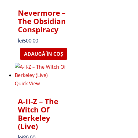
Nevermore –
The Obsidian
Conspiracy
lei
500.00
ADAUGĂ ÎN COȘ
Quick View
A-II-Z – The
Witch Of
Berkeley
(Live)
lei
80.00