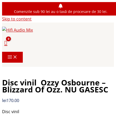
Comenzile sub 90 lei au o taxă de procesare de 30 lei.
Skip to content
Disc vinil Ozzy Osbourne ‎–
Blizzard Of Ozz. NU GASESC
lei
170.00
Disc vinil