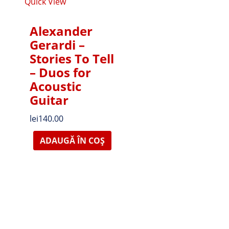
Quick View
Alexander
Gerardi –
Stories To Tell
– Duos for
Acoustic
Guitar
lei
140.00
ADAUGĂ ÎN COȘ