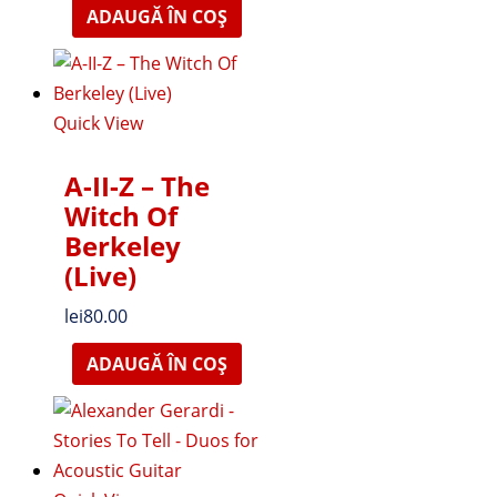
ADAUGĂ ÎN COȘ
Quick View
A-II-Z – The
Witch Of
Berkeley
(Live)
lei
80.00
ADAUGĂ ÎN COȘ