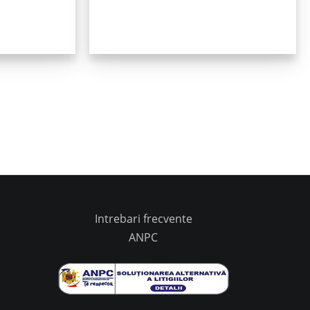
Intrebari frecvente
ANPC