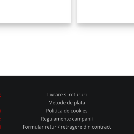
g
Livrare si retururi
r
Metode de plata
i
Politica de cookies
e
Regulamente campanii
i
Formular retur / retragere din contract