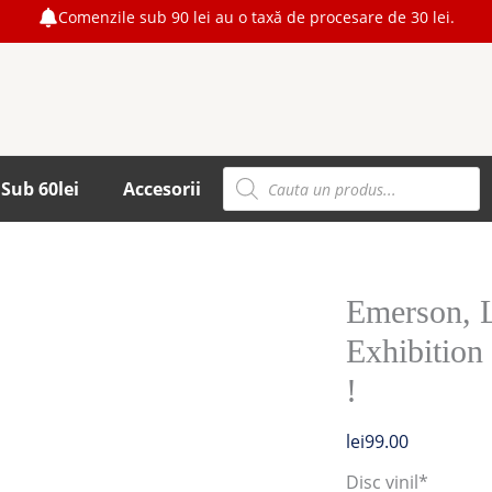
Comenzile sub 90 lei au o taxă de procesare de 30 lei.
Products
Sub 60lei
Accesorii
search
Emerson, L
Exhibition
!
lei
99.00
Disc vinil*