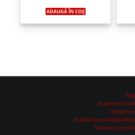
ADAUGĂ ÎN COȘ
Blo
Acoperire Curie
Despre no
Politică de confidențialitat
Termeni si conditi