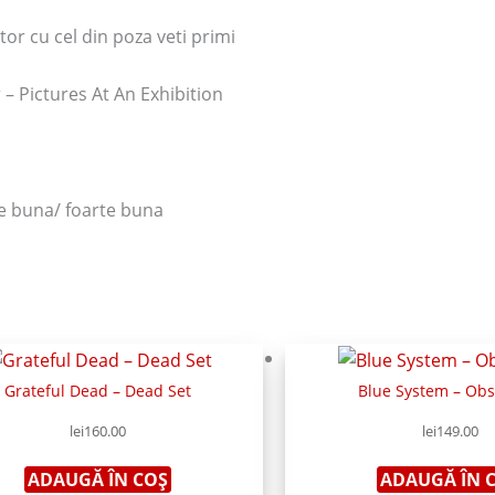
or cu cel din poza veti primi
– Pictures At An Exhibition
te buna/ foarte buna
Grateful Dead – Dead Set
Blue System – Obs
lei
160.00
lei
149.00
ADAUGĂ ÎN COȘ
ADAUGĂ ÎN 