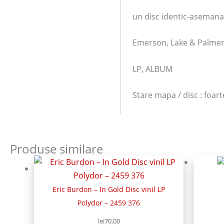
un disc identic-asemanat
Emerson, Lake & Palmer 
LP, ALBUM
Stare mapa / disc : foar
Produse similare
Eric Burdon – In Gold Disc vinil LP
Polydor ‎– 2459 376
lei
70.00