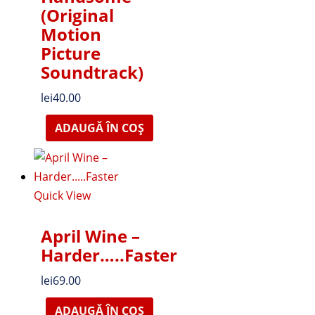
(Original
Motion
Picture
Soundtrack)
lei
40.00
ADAUGĂ ÎN COȘ
Quick View
April Wine –
Harder…..Faster
lei
69.00
ADAUGĂ ÎN COȘ