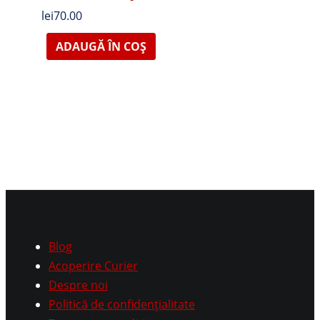
lei
70.00
ADAUGĂ ÎN COȘ
Blog
Acoperire Curier
Despre noi
Politică de confidențialitate