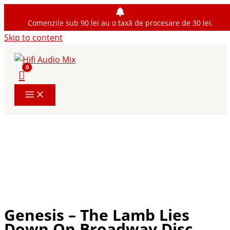
Comenzile sub 90 lei au o taxă de procesare de 30 lei.
Skip to content
Genesis – The Lamb Lies
Down On Broadway Disc