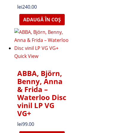
lei
240.00
ADAUGĂ ÎN COȘ
Quick View
ABBA, Björn,
Benny, Anna
& Frida –
Waterloo Disc
vinil LP VG
VG+
lei
99.00