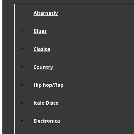
Alternativ
Blues
Clasica
Country
Hip hop/Rap
Italo Disco
Electronica