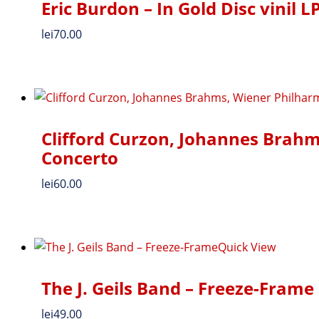
Eric Burdon – In Gold Disc vinil L
lei
70.00
Clifford Curzon, Johannes Brah
Concerto
lei
60.00
Quick View
The J. Geils Band – Freeze-Frame
lei
49.00