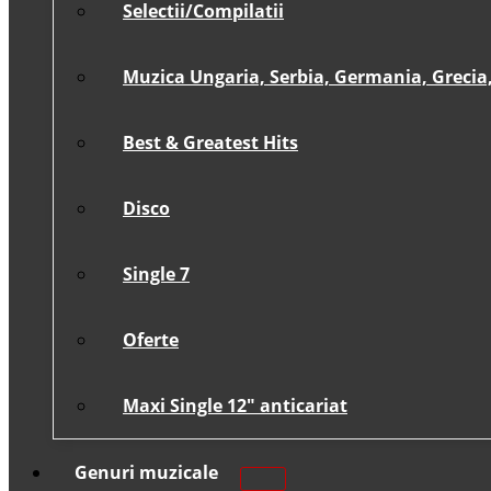
Selectii/Compilatii
Muzica Ungaria, Serbia, Germania, Grecia, 
Best & Greatest Hits
Disco
Single 7
Oferte
Maxi Single 12″ anticariat
Genuri muzicale