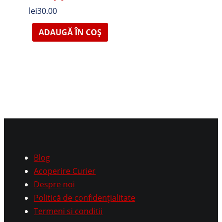
lei
30.00
ADAUGĂ ÎN COȘ
Blog
Acoperire Curier
Despre noi
Politică de confidențialitate
Termeni si conditii