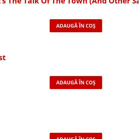
’s The Talk Of The Town (And Other S
ADAUGĂ ÎN COȘ
st
ADAUGĂ ÎN COȘ