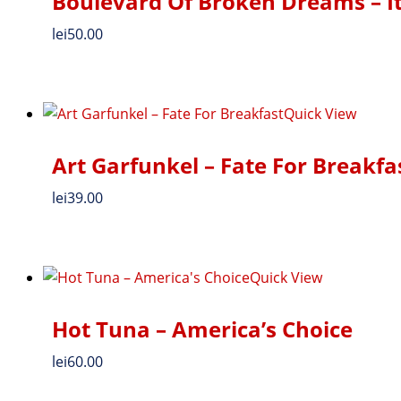
Boulevard Of Broken Dreams – It
lei
50.00
Quick View
Art Garfunkel – Fate For Breakfa
lei
39.00
Quick View
Hot Tuna – America’s Choice
lei
60.00