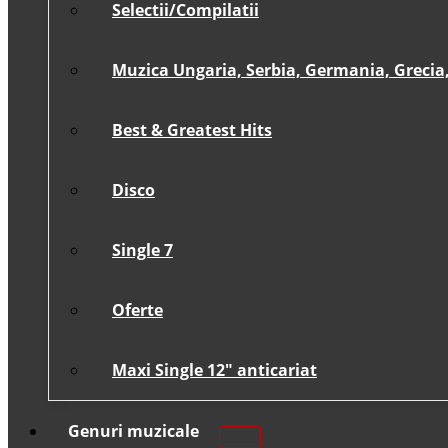
Selectii/Compilatii
Muzica Ungaria, Serbia, Germania, Grecia, 
Best & Greatest Hits
Disco
Single 7
Oferte
Maxi Single 12″ anticariat
Genuri muzicale