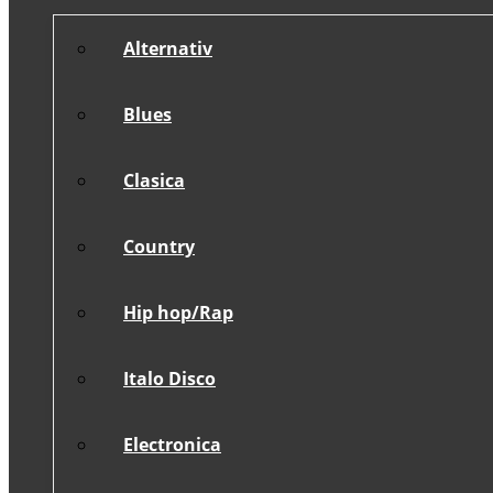
Alternativ
Blues
Clasica
Country
Hip hop/Rap
Italo Disco
Electronica