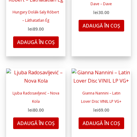
Dave – Dave
Hungary Dolák-Saly Róbert
lei
30.00
– Láthatatlan Ég
ADAUGĂ ÎN COȘ
lei
89.00
ADAUGĂ ÎN COȘ
Ljuba Radosavljević – Nova
Gianna Nannini – Latin
Kola
Lover Disc VINIL LP VG+
lei
80.00
lei
69.00
ADAUGĂ ÎN COȘ
ADAUGĂ ÎN COȘ