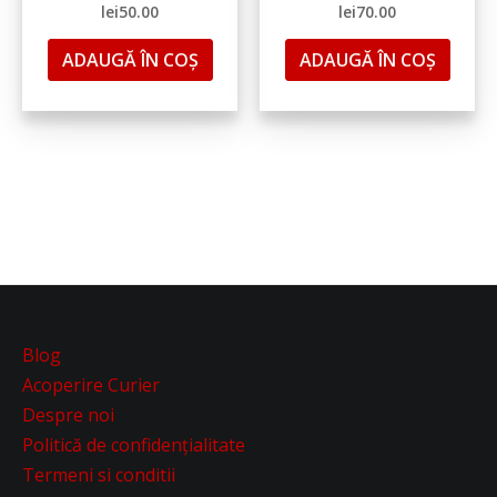
lei
50.00
lei
70.00
ADAUGĂ ÎN COȘ
ADAUGĂ ÎN COȘ
Blog
Acoperire Curier
Despre noi
Politică de confidențialitate
Termeni si conditii