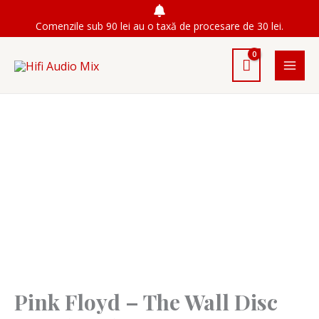
Skip
Comenzile sub 90 lei au o taxă de procesare de 30 lei.
to
content
Pink Floyd – The Wall Disc