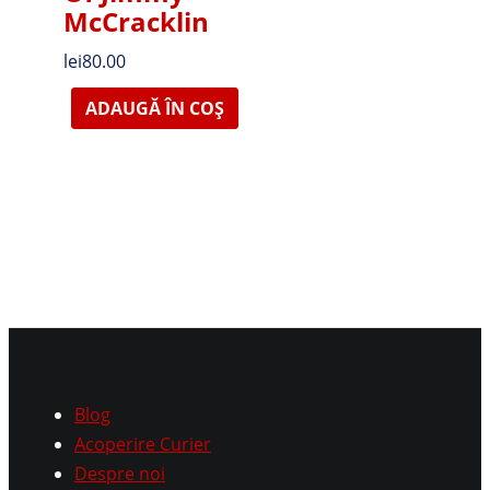
McCracklin
lei
80.00
ADAUGĂ ÎN COȘ
Blog
Acoperire Curier
Despre noi