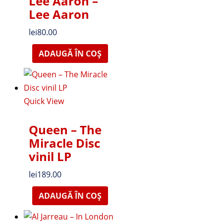
Lee Aaron –
Lee Aaron
lei
80.00
ADAUGĂ ÎN COȘ
Quick View
Queen – The
Miracle Disc
vinil LP
lei
189.00
ADAUGĂ ÎN COȘ