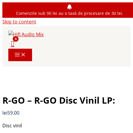
Comenzile sub 90 lei au o taxă de procesare de 30 lei.
Skip to content
R-GO – R-GO Disc Vinil LP:
lei
59.00
Disc vinil