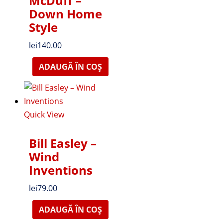
McDuff –
Down Home
Style
lei
140.00
ADAUGĂ ÎN COȘ
Quick View
Bill Easley –
Wind
Inventions
lei
79.00
ADAUGĂ ÎN COȘ