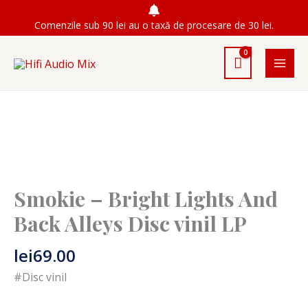
Skip
Comenzile sub 90 lei au o taxă de procesare de 30 lei.
to
content
Smokie – Bright Lights And
Back Alleys Disc vinil LP
lei
69.00
#Disc vinil