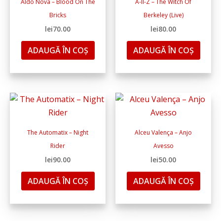
Aldo Nova ‎– Blood On The
A-II-Z – The Witch Of
Bricks
Berkeley (Live)
lei
70.00
lei
80.00
ADAUGĂ ÎN COȘ
ADAUGĂ ÎN COȘ
The Automatix – Night
Alceu Valença ‎– Anjo
Rider
Avesso
lei
90.00
lei
50.00
ADAUGĂ ÎN COȘ
ADAUGĂ ÎN COȘ