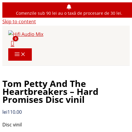
Comenzile sub 90 lei au o taxă de procesare de 30 lei.
Skip to content
Tom Petty And The
Heartbreakers ‎– Hard
Promises Disc vinil
lei
110.00
Disc vinil