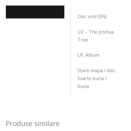
Descriere
Disc vinil (SN)
U2 – The Joshua
Tree
LP, Album
Stare mapa / disc :
foarte buna /
buna
Produse similare