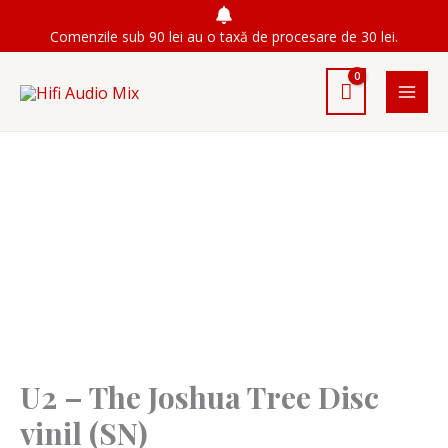
Skip
Comenzile sub 90 lei au o taxă de procesare de 30 lei.
to
content
U2 – The Joshua Tree Disc
vinil (SN)