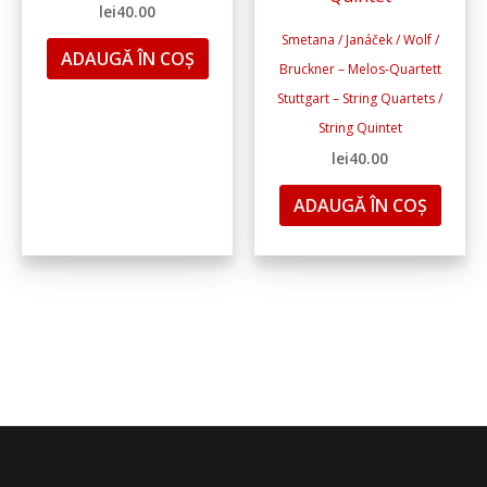
lei
40.00
Smetana / Janáček / Wolf /
ADAUGĂ ÎN COȘ
Bruckner – Melos-Quartett
Stuttgart – String Quartets /
String Quintet
lei
40.00
ADAUGĂ ÎN COȘ