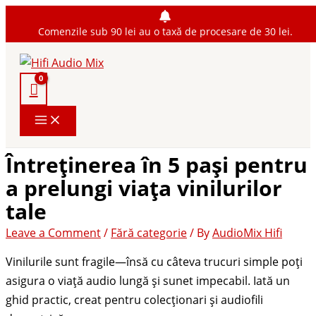
Skip
Type
Name*
Email*
Website
to
here..
Comenzile sub 90 lei au o taxă de procesare de 30 lei.
content
Întreținerea în 5 pași pentru
a prelungi viața vinilurilor
tale
Leave a Comment
/
Fără categorie
/ By
AudioMix Hifi
Vinilurile sunt fragile—însă cu câteva trucuri simple poți
asigura o viață audio lungă și sunet impecabil. Iată un
ghid practic, creat pentru colecționari și audiofili