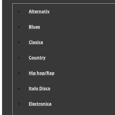
Alternativ
Blues
Clasica
Country
Hip hop/Rap
Italo Disco
Electronica