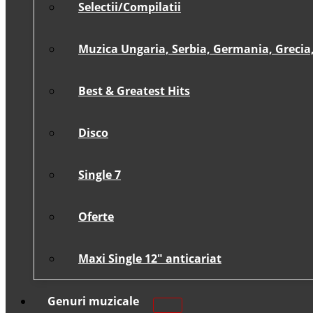
Selectii/Compilatii
Muzica Ungaria, Serbia, Germania, Grecia, 
Best & Greatest Hits
Disco
Single 7
Oferte
Maxi Single 12″ anticariat
Genuri muzicale