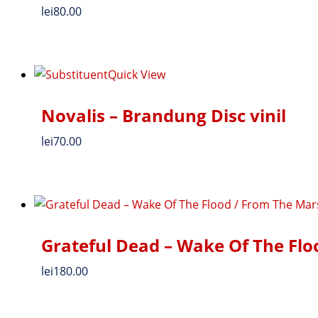
lei
80.00
Quick View
Novalis – Brandung Disc vinil
lei
70.00
Grateful Dead – Wake Of The Flo
lei
180.00