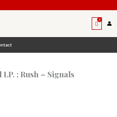
ontact
l LP. : Rush – Signals