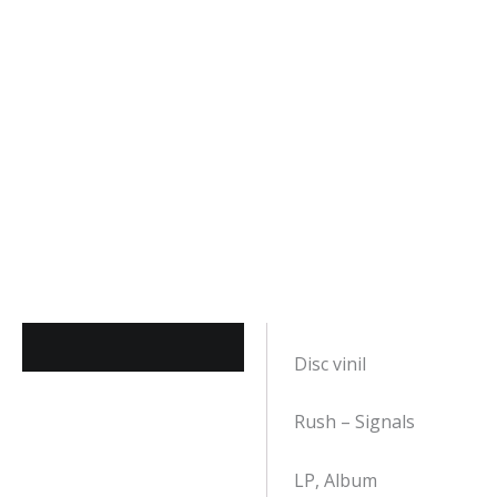
Descriere
Disc vinil
Rush – Signals
LP, Album