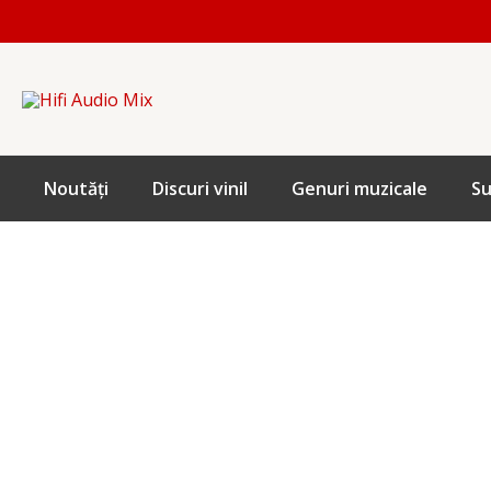
Skip
to
content
Noutăți
Discuri vinil
Genuri muzicale
Su