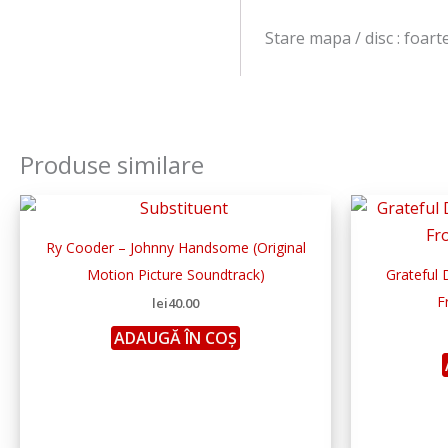
Stare mapa / disc : foar
Produse similare
Ry Cooder – Johnny Handsome (Original
Motion Picture Soundtrack)
Grateful 
F
lei
40.00
ADAUGĂ ÎN COȘ