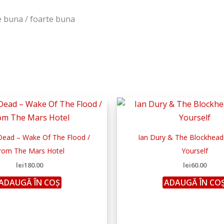
te buna / foarte buna
Dead – Wake Of The Flood /
Ian Dury & The Blockheads
rom The Mars Hotel
Yourself
lei
180.00
lei
60.00
ADAUGĂ ÎN COȘ
ADAUGĂ ÎN CO