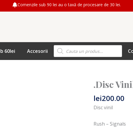
Comenzile sub 90 lei au o taxă de procesare de 30 lei.
Products
b 60lei
Accesorii
C
search
.Disc Vini
lei
200.00
Disc vinil
Rush – Signals